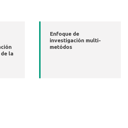
Enfoque de
investigación multi-
ación
metódos
 de la